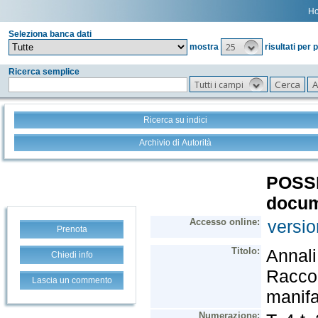
H
Seleziona banca dati
25
mostra
risultati per 
Ricerca semplice
Tutti i campi
Ricerca su indici
Archivio di Autorità
Prenota
Chiedi info
Lascia un commento