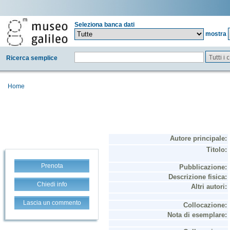
Seleziona banca dati
mostra
Tutti i
Ricerca semplice
Home
Prenota
Chiedi info
Lascia un commento