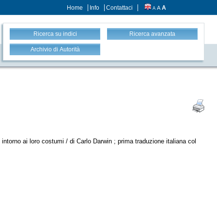
Home
Info
Contattaci
A
A
A
Ricerca su indici
Ricerca avanzata
Archivio di Autorità