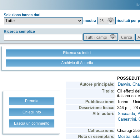
H
Seleziona banca dati
25
mostra
risultati per 
Ricerca semplice
Tutti i campi
Ricerca su indici
Archivio di Autorità
Prenota
Chiedi info
Lascia un commento