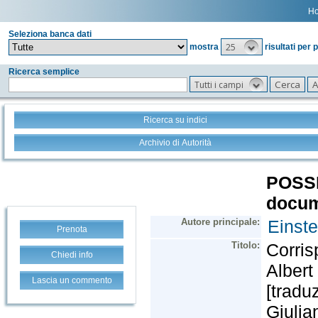
H
Seleziona banca dati
25
mostra
risultati per 
Ricerca semplice
Tutti i campi
Ricerca su indici
Archivio di Autorità
Prenota
Chiedi info
Lascia un commento