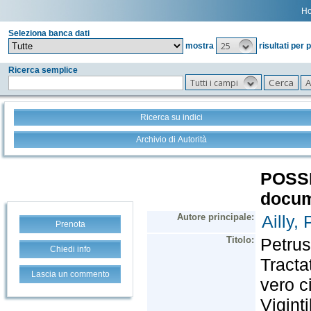
H
Seleziona banca dati
25
mostra
risultati per 
Ricerca semplice
Tutti i campi
Ricerca su indici
Archivio di Autorità
Prenota
Chiedi info
Lascia un commento