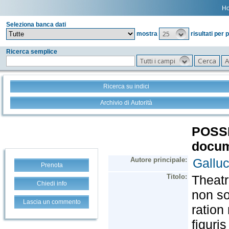
H
Seleziona banca dati
25
mostra
risultati per 
Ricerca semplice
Tutti i campi
Ricerca su indici
Archivio di Autorità
Prenota
Chiedi info
Lascia un commento