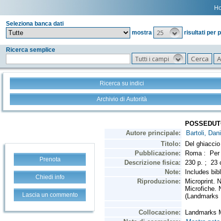
H
Seleziona banca dati
25
mostra
risultati per 
Ricerca semplice
Tutti i campi
Ricerca su indici
Archivio di Autorità
Prenota
Chiedi info
Lascia un commento