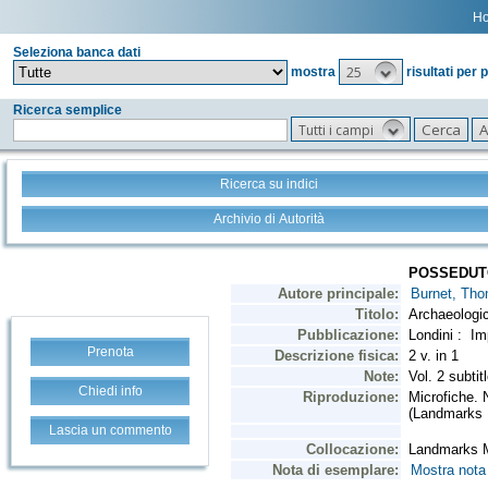
H
Seleziona banca dati
25
mostra
risultati per 
Ricerca semplice
Tutti i campi
Ricerca su indici
Archivio di Autorità
Prenota
Chiedi info
Lascia un commento