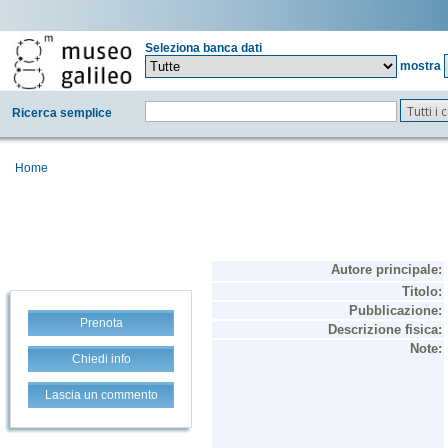
Seleziona banca dati
mostra
Tutti i
Ricerca semplice
Home
Prenota
Chiedi info
Lascia un commento