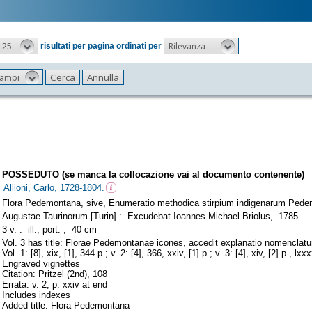
25
Rilevanza
risultati per pagina ordinati per
 campi