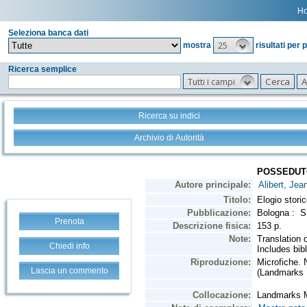
H
Seleziona banca dati
25
mostra
risultati per 
Ricerca semplice
Tutti i campi
Ricerca su indici
Archivio di Autorità
Prenota
Chiedi info
Lascia un commento