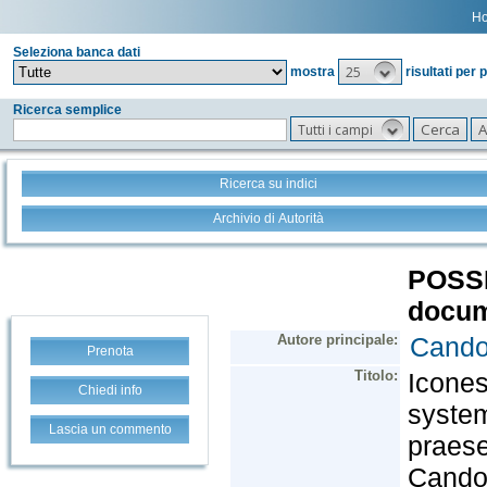
H
Seleziona banca dati
25
mostra
risultati per 
Ricerca semplice
Tutti i campi
Ricerca su indici
Archivio di Autorità
Prenota
Chiedi info
Lascia un commento