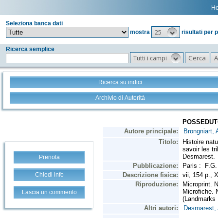
H
Seleziona banca dati
25
mostra
risultati per 
Ricerca semplice
Tutti i campi
Ricerca su indici
Archivio di Autorità
Prenota
Chiedi info
Lascia un commento