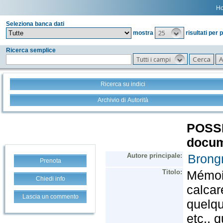
H
Seleziona banca dati
25
mostra
risultati per 
Ricerca semplice
Tutti i campi
Ricerca su indici
Archivio di Autorità
Prenota
Chiedi info
Lascia un commento