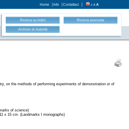
Home
Info
Contattaci
A
A
A
Ricerca su indici
Ricerca avanzata
Archivio di Autorità