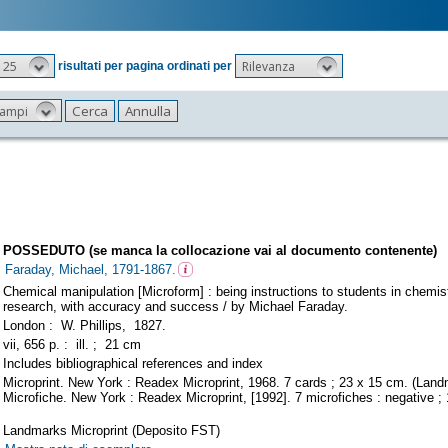
25
Rilevanza
risultati per pagina ordinati per
 campi