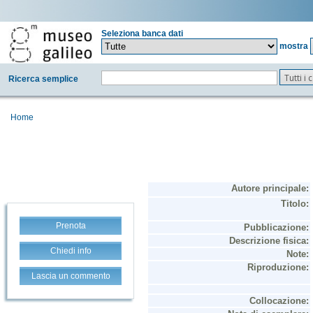
Seleziona banca dati
mostra
Tutti i
Ricerca semplice
Home
Prenota
Chiedi info
Lascia un commento