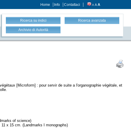
Home
Info
Contattaci
A
A
A
Ricerca su indici
Ricerca avanzata
Archivio di Autorità