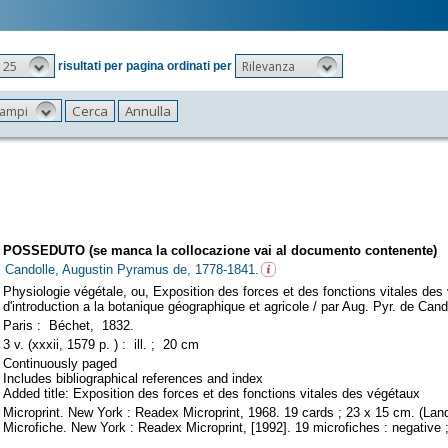
25
Rilevanza
risultati per pagina ordinati per
 campi