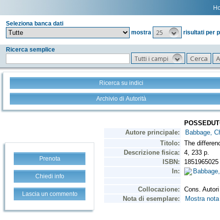
H
Seleziona banca dati
25
mostra
risultati per 
Ricerca semplice
Tutti i campi
Ricerca su indici
Archivio di Autorità
Prenota
Chiedi info
Lascia un commento