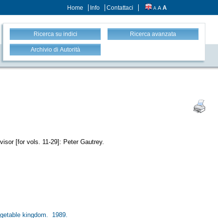
Home
Info
Contattaci
A
A
A
Ricerca su indici
Ricerca avanzata
Archivio di Autorità