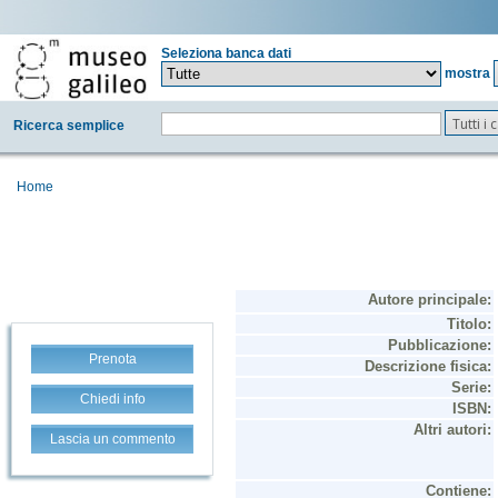
Seleziona banca dati
mostra
Tutti i
Ricerca semplice
Home
Prenota
Chiedi info
Lascia un commento