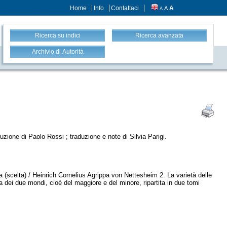
Home
Info
Contattaci
A
A
A
Ricerca su indici
Ricerca avanzata
Archivio di Autorità