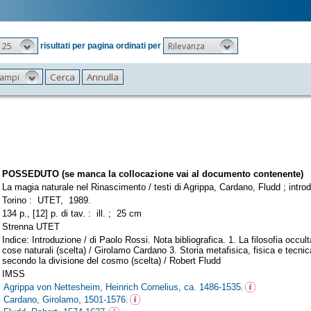
25
Rilevanza
risultati per pagina ordinati per
 campi