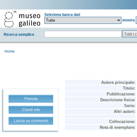
Seleziona banca dati
mostra
Tutti i
Ricerca semplice
Home
Prenota
Chiedi info
Lascia un commento