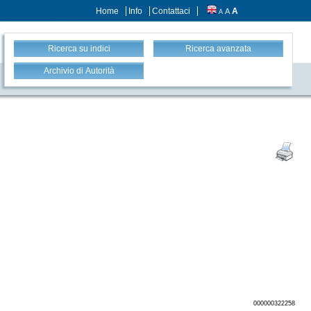
Home
Info
Contattaci
A
A
A
Ricerca su indici
Ricerca avanzata
Archivio di Autorità