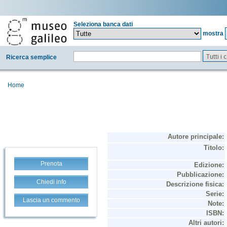
Seleziona banca dati
mostra
Tutti i
Ricerca semplice
Home
Prenota
Chiedi info
Lascia un commento