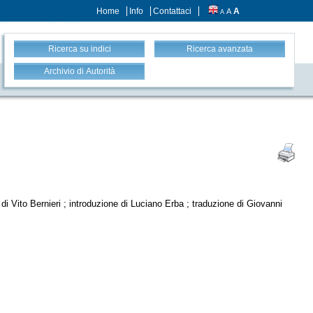
Home
Info
Contattaci
A
A
A
Ricerca su indici
Ricerca avanzata
Archivio di Autorità