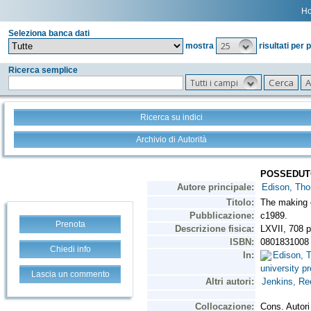
H
Seleziona banca dati
25
mostra
risultati per 
Ricerca semplice
Tutti i campi
Ricerca su indici
Archivio di Autorità
Prenota
Chiedi info
Lascia un commento