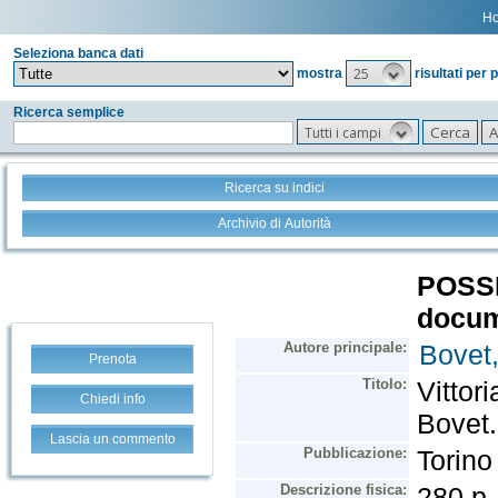
H
Seleziona banca dati
25
mostra
risultati per 
Ricerca semplice
Tutti i campi
Ricerca su indici
Archivio di Autorità
Prenota
Chiedi info
Lascia un commento