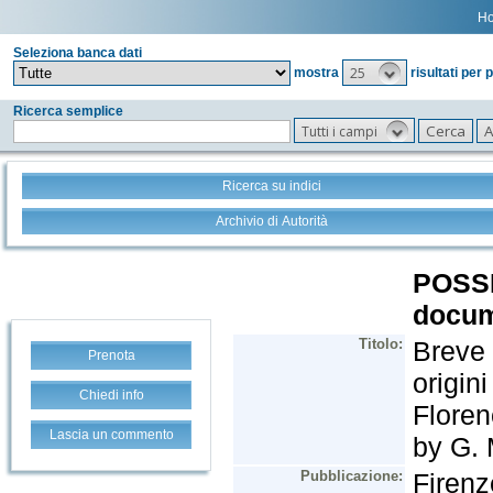
H
Seleziona banca dati
25
mostra
risultati per 
Ricerca semplice
Tutti i campi
Ricerca su indici
Archivio di Autorità
Prenota
Chiedi info
Lascia un commento