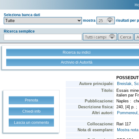
H
Seleziona banca dati
25
mostra
risultati per 
Ricerca semplice
Tutti i campi
Ricerca su indici
Archivio di Autorità
Prenota
Chiedi info
Lascia un commento