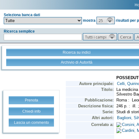
H
Seleziona banca dati
25
mostra
risultati per 
Ricerca semplice
Tutti i campi
Ricerca su indici
Archivio di Autorità
Prenota
Chiedi info
Lascia un commento