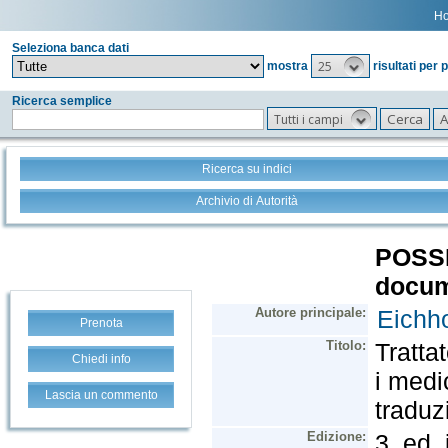
H
Seleziona banca dati
25
mostra
risultati per 
Ricerca semplice
Tutti i campi
Ricerca su indici
Archivio di Autorità
Prenota
Chiedi info
Lascia un commento