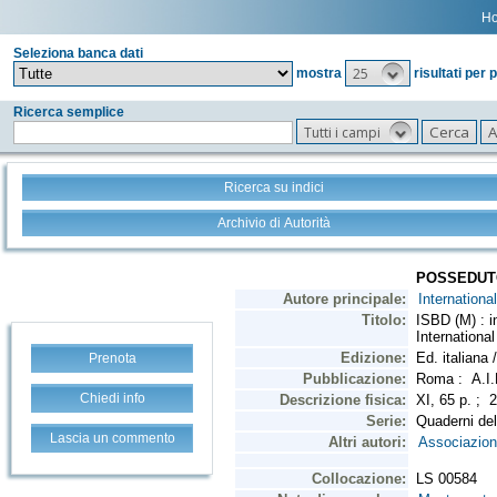
H
Seleziona banca dati
25
mostra
risultati per 
Ricerca semplice
Tutti i campi
Ricerca su indici
Archivio di Autorità
Prenota
Chiedi info
Lascia un commento