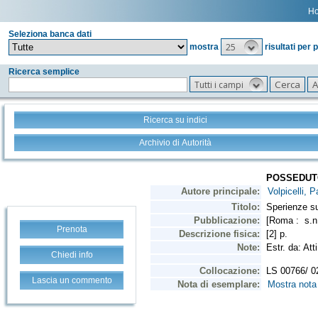
H
Seleziona banca dati
25
mostra
risultati per 
Ricerca semplice
Tutti i campi
Ricerca su indici
Archivio di Autorità
Prenota
Chiedi info
Lascia un commento