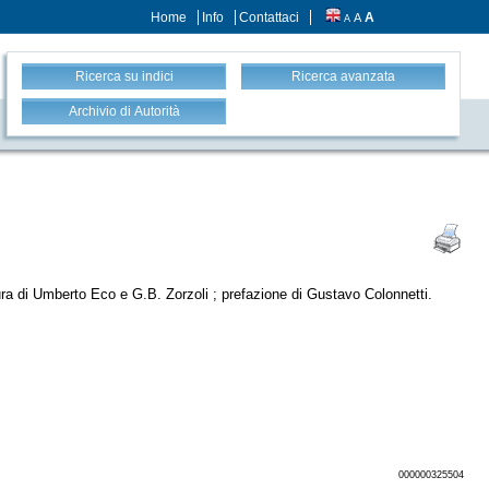
Home
Info
Contattaci
A
A
A
Ricerca su indici
Ricerca avanzata
Archivio di Autorità