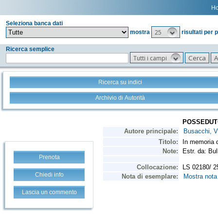
H
Seleziona banca dati
25
mostra
risultati per 
Ricerca semplice
Tutti i campi
Ricerca su indici
Archivio di Autorità
Prenota
Chiedi info
Lascia un commento