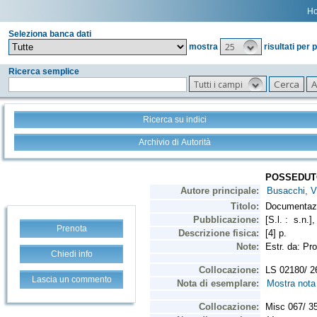
H
Seleziona banca dati
25
mostra
risultati per 
Ricerca semplice
Tutti i campi
Ricerca su indici
Archivio di Autorità
Prenota
Chiedi info
Lascia un commento