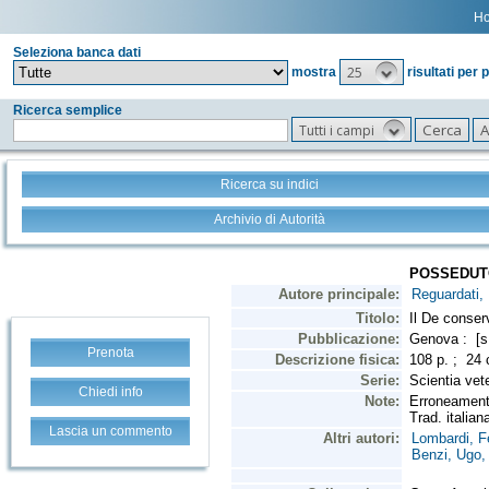
H
Seleziona banca dati
25
mostra
risultati per 
Ricerca semplice
Tutti i campi
Ricerca su indici
Archivio di Autorità
Prenota
Chiedi info
Lascia un commento