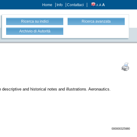
Home
Info
Contattaci
A
A
A
Ricerca su indici
Ricerca avanzata
Archivio di Autorità