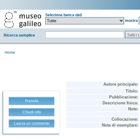
Seleziona banca dati
mostra
Tutti i
Ricerca semplice
Home
Prenota
Chiedi info
Lascia un commento