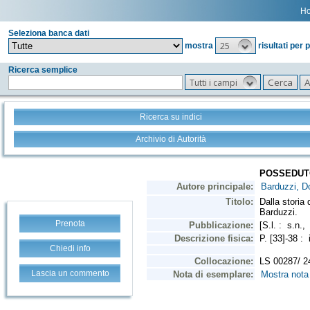
H
Seleziona banca dati
25
mostra
risultati per 
Ricerca semplice
Tutti i campi
Ricerca su indici
Archivio di Autorità
Prenota
Chiedi info
Lascia un commento