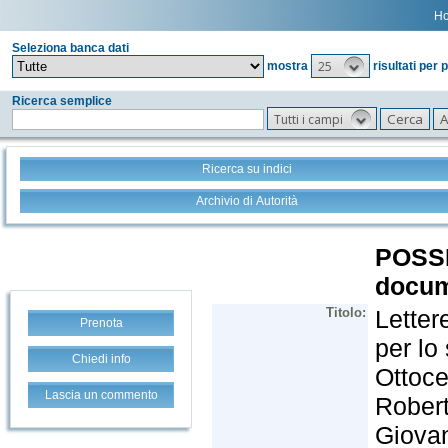
H
Seleziona banca dati
25
mostra
risultati per 
Ricerca semplice
Tutti i campi
Ricerca su indici
Archivio di Autorità
Prenota
Chiedi info
Lascia un commento