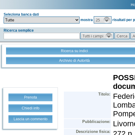
H
Seleziona banca dati
25
mostra
risultati per 
Ricerca semplice
Tutti i campi
Ricerca su indici
Archivio di Autorità
Prenota
Chiedi info
Lascia un commento