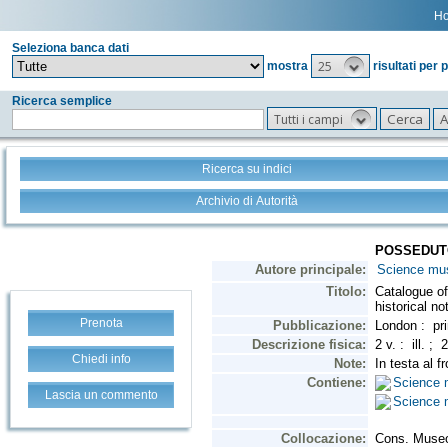
H
Seleziona banca dati
25
mostra
risultati per 
Ricerca semplice
Tutti i campi
Ricerca su indici
Archivio di Autorità
Prenota
Chiedi info
Lascia un commento