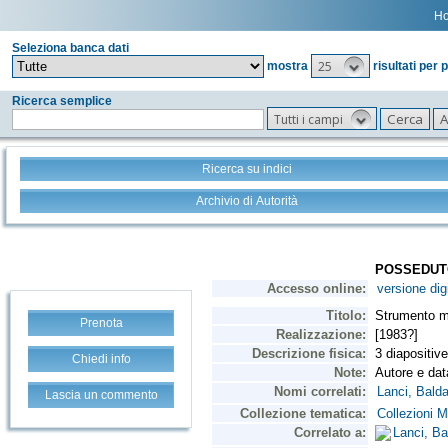
H
Seleziona banca dati
25
mostra
risultati per 
Ricerca semplice
Tutti i campi
Ricerca su indici
Archivio di Autorità
Prenota
Chiedi info
Lascia un commento