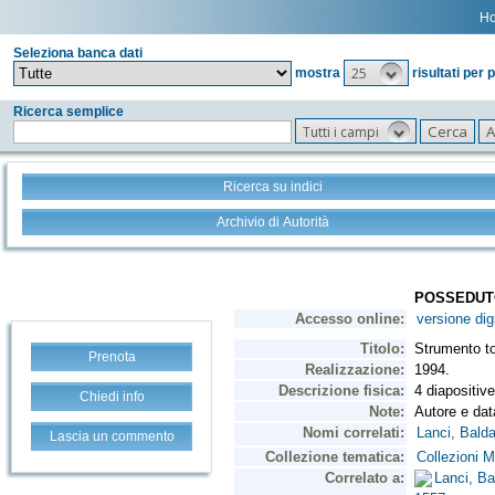
H
Seleziona banca dati
25
mostra
risultati per 
Ricerca semplice
Tutti i campi
Ricerca su indici
Archivio di Autorità
Prenota
Chiedi info
Lascia un commento