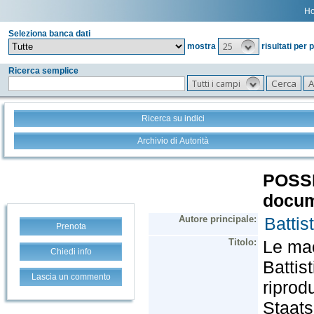
H
Seleziona banca dati
25
mostra
risultati per 
Ricerca semplice
Tutti i campi
Ricerca su indici
Archivio di Autorità
Prenota
Chiedi info
Lascia un commento