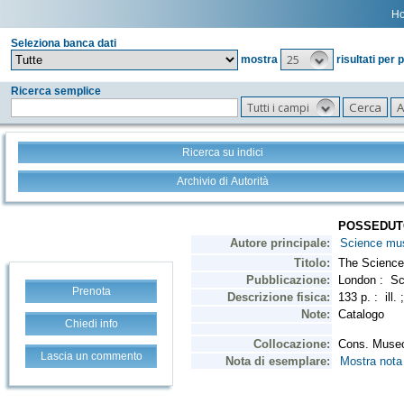
H
Seleziona banca dati
25
mostra
risultati per 
Ricerca semplice
Tutti i campi
Ricerca su indici
Archivio di Autorità
Prenota
Chiedi info
Lascia un commento