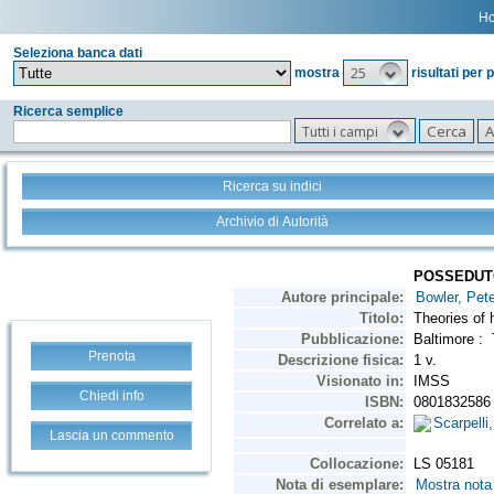
H
Seleziona banca dati
25
mostra
risultati per 
Ricerca semplice
Tutti i campi
Ricerca su indici
Archivio di Autorità
Prenota
Chiedi info
Lascia un commento