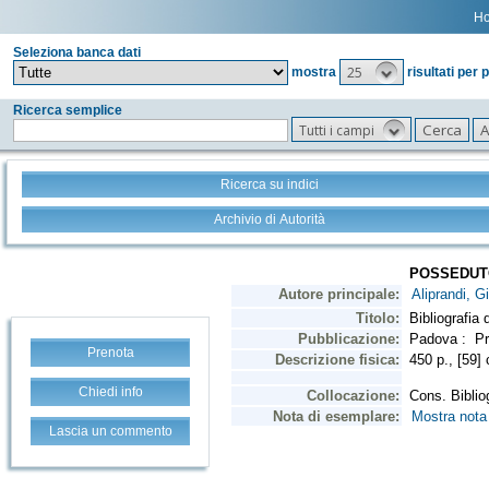
H
Seleziona banca dati
25
mostra
risultati per 
Ricerca semplice
Tutti i campi
Ricerca su indici
Archivio di Autorità
Prenota
Chiedi info
Lascia un commento