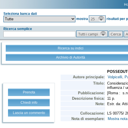
H
Seleziona banca dati
25
mostra
risultati per 
Ricerca semplice
Tutti i campi
Ricerca su indici
Archivio di Autorità
Prenota
Chiedi info
Lascia un commento