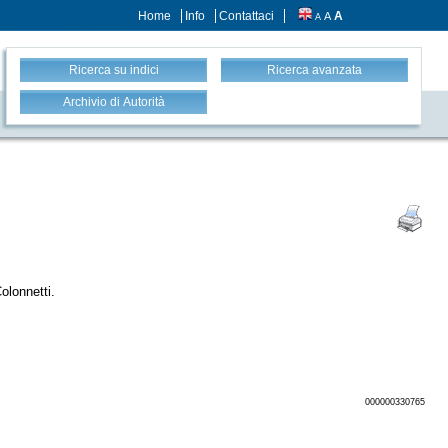
Home
Info
Contattaci
A
A
A
Ricerca su indici
Ricerca avanzata
Archivio di Autorità