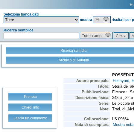
H
Seleziona banca dati
25
mostra
risultati per 
Ricerca semplice
Tutti i campi
Ricerca su indici
Archivio di Autorità
Prenota
Chiedi info
Lascia un commento