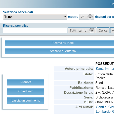
H
Seleziona banca dati
25
mostra
risultati per 
Ricerca semplice
Tutti i campi
Ricerca su indici
Archivio di Autorità
Prenota
Chiedi info
Lascia un commento