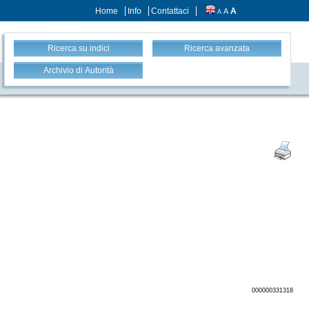
Home
Info
Contattaci
A
A
A
Ricerca su indici
Ricerca avanzata
Archivio di Autorità