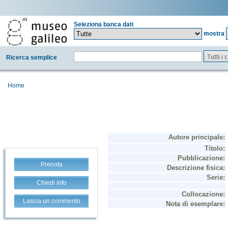
Seleziona banca dati
mostra
Tutti i
Ricerca semplice
Home
Prenota
Chiedi info
Lascia un commento