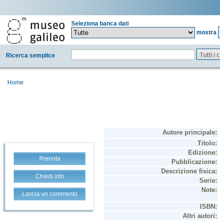
Seleziona banca dati
mostra
Tutti i
Ricerca semplice
Home
Prenota
Chiedi info
Lascia un commento