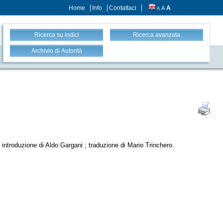
Home
Info
Contattaci
A
A
A
Ricerca su indici
Ricerca avanzata
Archivio di Autorità