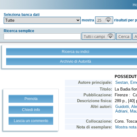
H
Seleziona banca dati
25
mostra
risultati per 
Ricerca semplice
Tutti i campi
Ricerca su indici
Archivio di Autorità
Prenota
Chiedi info
Lascia un commento